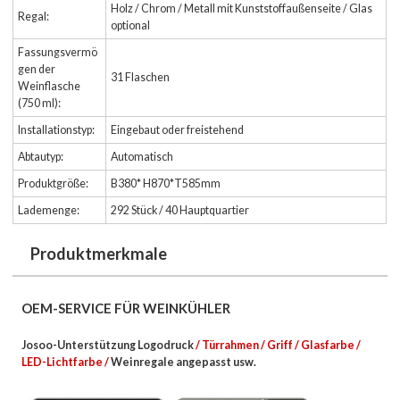
Holz / Chrom / Metall mit Kunststoffaußenseite / Glas
Regal:
optional
Fassungsvermö
gen der
31 Flaschen
Weinflasche
(750 ml):
Installationstyp:
Eingebaut oder freistehend
Abtautyp:
Automatisch
Produktgröße:
B380* H870*T585mm
Lademenge:
292 Stück / 40 Hauptquartier
Produktmerkmale
OEM-SERVICE FÜR WEINKÜHLER
Josoo-Unterstützung Logodruck
/ Türrahmen / Griff / Glasfarbe /
LED-Lichtfarbe /
Weinregale
angepasst usw.