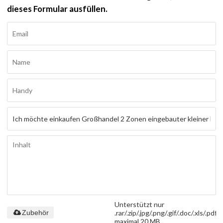
dieses Formular ausfüllen.
Unterstützt nur
.rar/.zip/.jpg/.png/.gif/.doc/.xls/.pdf,
Zubehör
maximal 20 MB