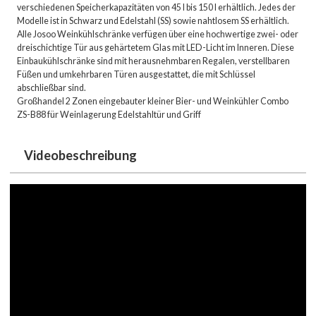
verschiedenen Speicherkapazitäten von 45 l bis 150 l erhältlich. Jedes der
Modelle ist in Schwarz und Edelstahl (SS) sowie nahtlosem SS erhältlich.
Alle Josoo Weinkühlschränke verfügen über eine hochwertige zwei- oder
dreischichtige Tür aus gehärtetem Glas mit LED-Licht im Inneren. Diese
Einbaukühlschränke sind mit herausnehmbaren Regalen, verstellbaren
Füßen und umkehrbaren Türen ausgestattet, die mit Schlüssel
abschließbar sind.
Großhandel 2 Zonen eingebauter kleiner Bier- und Weinkühler Combo
ZS-B88 für Weinlagerung Edelstahltür und Griff
Videobeschreibung