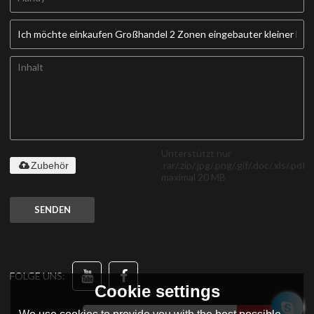
Unterstützt nur
.rar/.zip/.jpg/.png/.gif/.doc/.xls/.pdf,
Zubehör
maximal 20 MB
SENDEN
FOLGE UNS:
Cookie settings