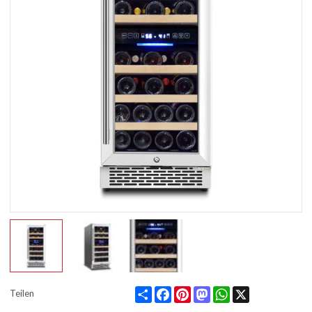
Share
Facebook
Pinterest
Mastodon
WhatsApp
X
Teilen