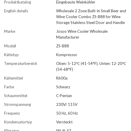
Produktkatalog
Eingebaute Weinkühler
English details
Wholesale 2 Zone Built-In Small Beer and
Wine Cooler Combo ZS-B88 for Wine
Storage Stainless Steel Door and Handle
Marke
Josoo Wine Cooler Wholesale
Manufacturer
Modell
ZS-B88
Kältetyp
Kompressor
Temperaturbereich
Oben: 5-12℃ (41-54°F), Unten: 12-20℃
(54-68°F)
Kältemittel
R600a
Farbe
Schwarz
Schaummittel
C-Pentan
Stromspannung
230V/ 115V
Frequenz
50 Hz, 60 Hz
Kondensatortyp
Versteckt
Klimatyp
SN, N, ST