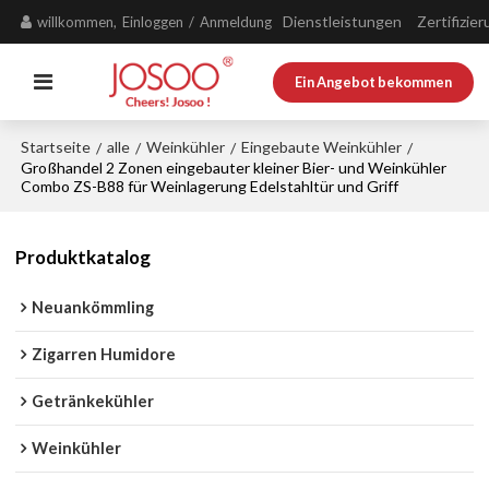
Dienstleistungen
Zertifizie
willkommen,
Einloggen
/
Anmeldung
Ein Angebot bekommen
Startseite
alle
Weinkühler
Eingebaute Weinkühler
/
/
/
/
Großhandel 2 Zonen eingebauter kleiner Bier- und Weinkühler
Combo ZS-B88 für Weinlagerung Edelstahltür und Griff
Produktkatalog
Neuankömmling
Zigarren Humidore
Getränkekühler
Weinkühler