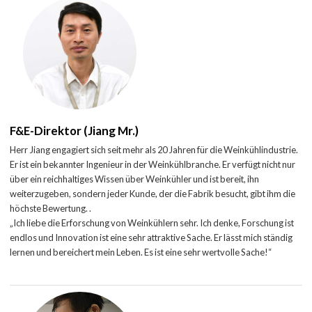
F&E-Direktor (Jiang Mr.)
Herr Jiang engagiert sich seit mehr als 20 Jahren für die Weinkühlindustrie.
Er ist ein bekannter Ingenieur in der Weinkühlbranche. Er verfügt nicht nur
über ein reichhaltiges Wissen über Weinkühler und ist bereit, ihn
weiterzugeben, sondern jeder Kunde, der die Fabrik besucht, gibt ihm die
höchste Bewertung. .
„Ich liebe die Erforschung von Weinkühlern sehr. Ich denke, Forschung ist
endlos und Innovation ist eine sehr attraktive Sache. Er lässt mich ständig
lernen und bereichert mein Leben. Es ist eine sehr wertvolle Sache!“