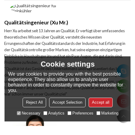
Qualitätsingenieur (Xu Mr.)
Herr Xu arbeitet seit 13 Jahren an Qualität. Er verfügt über umfassendes
theoretisches Wissen über Qualität, versteht die neuesten
Errungenschaften der Qualitätsstandards der Industrie, hat Erfahrung in
der Qualitätskontrolle großer Marken, hat seine eigenen einzigartigen
Einblicke in Haushaltsgeräte und hat ein Paar Augen, die gut darin sind,
Cookie settings
Probleme zu finden. .
"Qualität ist das Gesicht des Unternehmens und repräsentiert das Image
We use cookies to provide you with the best possible
des Unternehmens. Wir dürfen nicht nachlassen, wir müssen streng damit
experience. They also allow us to analyze user
umgehen. Wir müssen hart arbeiten und unsere Mängel erkennen, unsere
behavior in order to constantly improve the website for
beruflichen Fähigkeiten verbessern und jede Qualität überprüfen. 100 %
you.
war schon immer unser Qualitätsziel"
Reject All
Accept Selection
Accept all
Necessary
Analytics
Preferences
Marketing