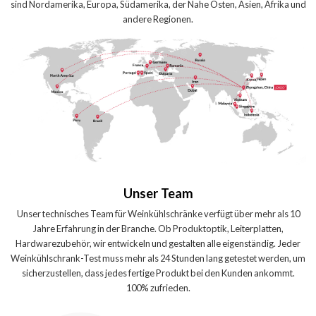
sind Nordamerika, Europa, Südamerika, der Nahe Osten, Asien, Afrika und
andere Regionen.
Unser Team
Unser technisches Team für Weinkühlschränke verfügt über mehr als 10
Jahre Erfahrung in der Branche. Ob Produktoptik, Leiterplatten,
Hardwarezubehör, wir entwickeln und gestalten alle eigenständig. Jeder
Weinkühlschrank-Test muss mehr als 24 Stunden lang getestet werden, um
sicherzustellen, dass jedes fertige Produkt bei den Kunden ankommt.
100% zufrieden.