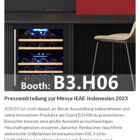
Pressemitteilung zur Messe IEAE-Indonesien 2023
JOSOO ist stolz darauf, an dieser Ausstellung teilzunehmen und
seine innovativen Produkte am Stand B3.H06 zu präsentieren.
Besucher können eine große Auswahl an hochwertigen
Haushaltsgeräten erwarten, darunter Reiskocher, rauchfreie
elektrische Grillpfannen im koreanischen Stil, 3-Liter-
Heißluftfritteusen, Weinschränke mit Temperatur- und