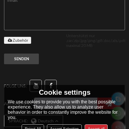
Unterstützt nur
.rar/.zip/.jpg/.png/.gif/.doc/.xls/.pdf,
Zubehör
maximal 20 MB
SENDEN
FOLGE UNS:
Cookie settings
We use cookies to provide you with the best possible
ABONNEMENT
experience. They also allow us to analyze user
behavior in order to constantly improve the website for
you.
SPRACHE:
Deutsch
Reject All
Accept Selection
Accept all