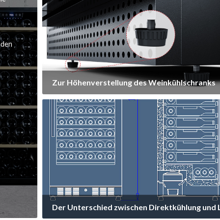
Mehr erfahren
s
e
nden
 Zur Höhenverstellung des Weinkühlschranks
Nivellierbein, Beinhöhe? Wie viel ist maximal
einstellbar?
Wie viel trägt es?
Mehr erfahren
 Der Unterschied zwischen Direktkühlung und 