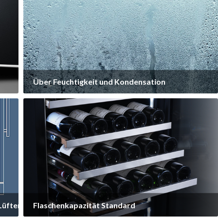
Mehr erfahren
 Über Feuchtigkeit und Kondensation
Warum es zu Kondensation kommt
So lösen Sie das Problem der Kondensation
Mehr erfahren
Lüfterkühlung
 Flaschenkapazität Standard