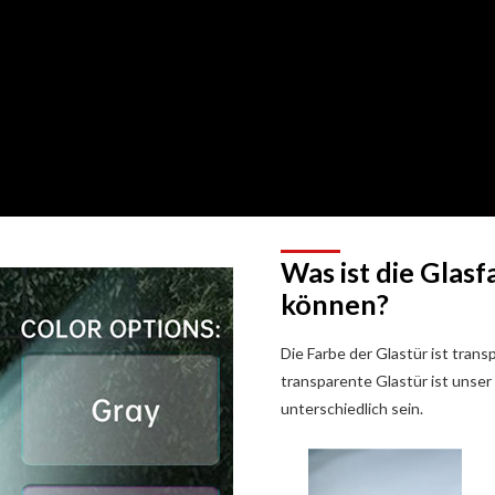
Was ist die Glasf
können?
Die Farbe der Glastür ist trans
transparente Glastür ist unser
unterschiedlich sein.