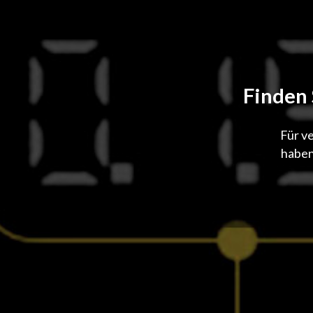
Finden
Für v
haben