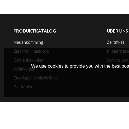
PRODUKTKATALOG
ÜBER UNS
Neuankömmling
Zertifikat
Zigarren Humidore
Projektfäll
Getränkekühler
Service und
We use cookies to provide you with the best poss
Weinkühler
Dry Aged Kühlschränke
Bierkühler