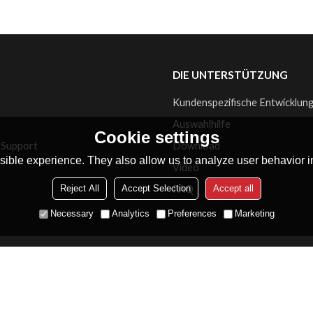
Weinkeller mit direkter Kühlung
Ventilatorkühlung Weinkeller
Mehr erfahren
DIE UNTERSTÜTZUNG
Kundenspezifische Entwicklun
e
Auswahlhilfe
Cookie settings
 Support
Download
ible experience. They also allow us to analyze user behavior in
Video
FAQ
Reject All
Accept Selection
Accept all
Necessary
Analytics
Preferences
Marketing