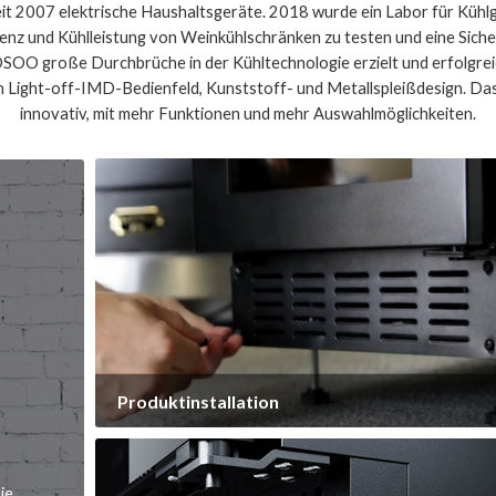
it 2007 elektrische Haushaltsgeräte. 2018 wurde ein Labor für Kühlg
zienz und Kühlleistung von Weinkühlschränken zu testen und eine Sic
OSOO große Durchbrüche in der Kühltechnologie erzielt und erfolgrei
n Light-off-IMD-Bedienfeld, Kunststoff- und Metallspleißdesign. Das
innovativ, mit mehr Funktionen und mehr Auswahlmöglichkeiten.
 Produktinstallation
Installationsanweisungen für Weinkühlerprodukte
Vorsichtsmaßnahmen für die Installation von
Weinkühlschränken
ie