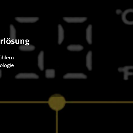
rlösung
ühlern
ologie