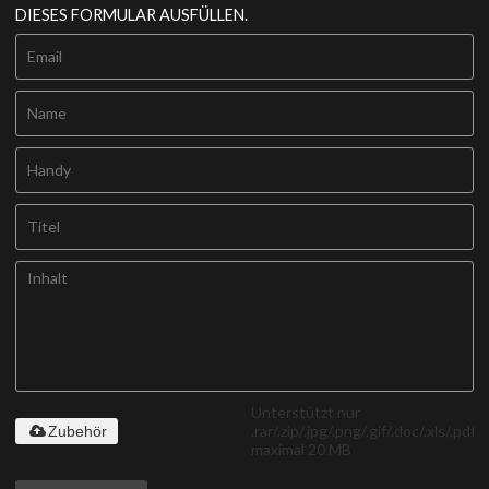
DIESES FORMULAR AUSFÜLLEN.
Unterstützt nur
.rar/.zip/.jpg/.png/.gif/.doc/.xls/.pdf,
Zubehör
maximal 20 MB