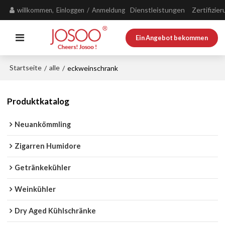
Dienstleistungen
Zertifizie
willkommen,
Einloggen
/
Anmeldung
Ein Angebot bekommen
Startseite
alle
/
/
eckweinschrank
Produktkatalog
Neuankömmling
Zigarren Humidore
Getränkekühler
Weinkühler
Dry Aged Kühlschränke