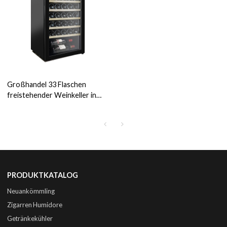
Großhandel 33 Flaschen
freistehender Weinkeller in
der Ecke ZS-A86 für die
Weinlagerung mit
Buchenholzregal und
Vollglastür
PRODUKTKATALOG
Neuankömmling
Zigarren Humidore
Getränkekühler