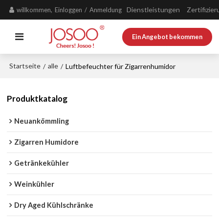
Dienstleistungen
Zertifizie
willkommen,
Einloggen
/
Anmeldung
Ein Angebot bekommen
Startseite
alle
/
/
Luftbefeuchter für Zigarrenhumidor
Produktkatalog
Neuankömmling
Zigarren Humidore
Getränkekühler
Weinkühler
Dry Aged Kühlschränke