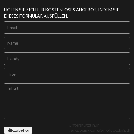
HOLEN SIE SICH IHR KOSTENLOSES ANGEBOT, INDEM SIE
DIESES FORMULAR AUSFÜLLEN.
Unterstützt nur
.rar/.zip/.jpg/.png/.gif/.doc/.xls/.pdf,
Zubehör