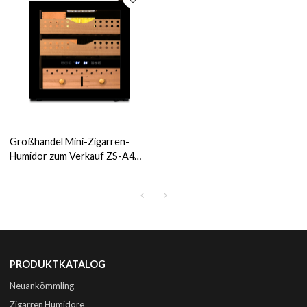
Großhandel Mini-Zigarren-
Humidor zum Verkauf ZS-A40X
mit LED-Feuchtigkeits-
Bedienfeld Vollglastür
PRODUKTKATALOG
Neuankömmling
Zigarren Humidore