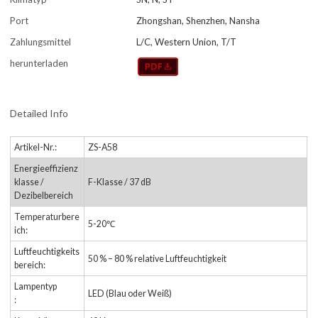
Port
Zhongshan, Shenzhen, Nansha
Zahlungsmittel
L/C, Western Union, T/T
herunterladen
Detailed Info
Artikel-Nr.:
ZS-A58
Energieeffizienz
klasse /
F-Klasse / 37 dB
Dezibelbereich
Temperaturbere
5-20℃
ich:
Luftfeuchtigkeits
50 % – 80 % relative Luftfeuchtigkeit
bereich:
Lampentyp
LED (Blau oder Weiß)
: