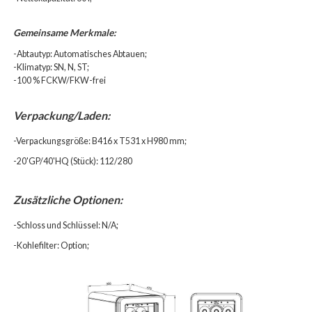
Gemeinsame Merkmale:
-Abtautyp: Automatisches Abtauen;
-Klimatyp: SN, N, ST;
-100 % FCKW/FKW-frei
Verpackung/Laden:
-Verpackungsgröße: B416 x T531 x H980 mm;
-20'GP/40'HQ (Stück): 112/280
Zusätzliche Optionen:
-Schloss und Schlüssel: N/A;
-Kohlefilter: Option;