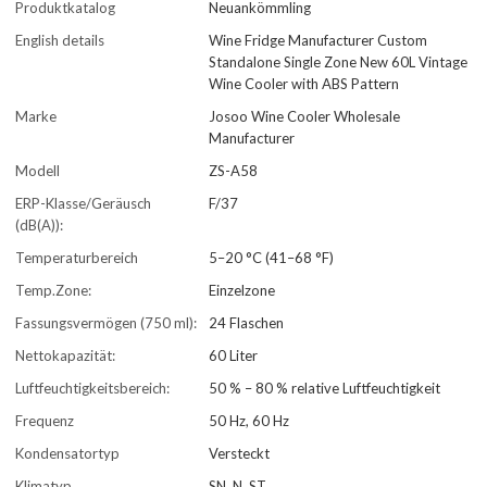
Produktkatalog
Neuankömmling
English details
Wine Fridge Manufacturer Custom
Standalone Single Zone New 60L Vintage
Wine Cooler with ABS Pattern
Marke
Josoo Wine Cooler Wholesale
Manufacturer
Modell
ZS-A58
ERP-Klasse/Geräusch
F/37
(dB(A)):
Temperaturbereich
5–20 °C (41–68 °F)
Temp.Zone:
Einzelzone
Fassungsvermögen (750 ml):
24 Flaschen
Nettokapazität:
60 Liter
Luftfeuchtigkeitsbereich:
50 % – 80 % relative Luftfeuchtigkeit
Frequenz
50 Hz, 60 Hz
Kondensatortyp
Versteckt
Klimatyp
SN, N, ST