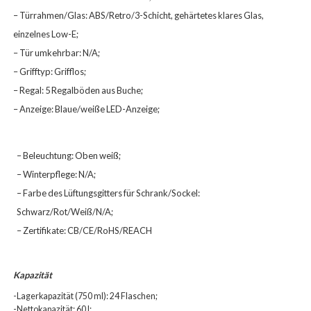
– Türrahmen/Glas: ABS/Retro/3-Schicht, gehärtetes klares Glas,
einzelnes Low-E;
– Tür umkehrbar: N/A;
– Grifftyp: Grifflos;
– Regal: 5 Regalböden aus Buche;
– Anzeige: Blaue/weiße LED-Anzeige;
– Beleuchtung: Oben weiß;
– Winterpflege: N/A;
– Farbe des Lüftungsgitters für Schrank/Sockel:
Schwarz/Rot/Weiß/N/A;
– Zertifikate: CB/CE/RoHS/REACH
Kapazität
-Lagerkapazität (750 ml): 24 Flaschen;
-Nettokapazität: 60 l;