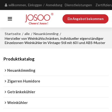
Dienstleistungen
Zertifizie
willkommen,
Einloggen
/
Anmeldung
Ein Angebot bekommen
Startseite
alle
Neuankömmling
/
/
/
Hersteller von Weinkühlschränken, individueller eigenständiger
Einzelzonen-Weinkühler im Vintage-Stil mit 60 l und ABS-Muster
Produktkatalog
Neuankömmling
Zigarren Humidore
Getränkekühler
Weinkühler