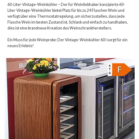
60-Liter-Vintage-Weinkühler – Der für Weinliebhaber konzipierte 60-
Liter-Vintage-Weinkühler bietet Platz für bis zu 24 Flaschen Wein und
verfügt über eine Thermostatregelung, um sicherzustellen, dass jede
Flasche Wein im besten Zustand ist. Schlank und einfach zu handhaben,
dies ist eine brandneue Kreation des Weinschrankherstellers.
Ein Muss für jede Weinprobe: Der Vintage-Weinkühler 60 l sorgt für ein
neues Erlebnis!