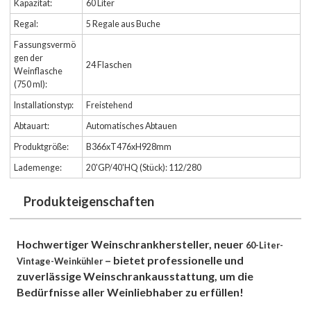
Kapazität:
60 Liter
Regal:
5 Regale aus Buche
Fassungsvermö
gen der
24 Flaschen
Weinflasche
(750 ml):
Installationstyp:
Freistehend
Abtauart:
Automatisches Abtauen
Produktgröße:
B366xT476xH928mm
Lademenge:
20'GP/40'HQ (Stück): 112/280
Produkteigenschaften
Hochwertiger Weinschrankhersteller, neuer
60-Liter-
– bietet professionelle und
Vintage-Weinkühler
zuverlässige Weinschrankausstattung, um die
Bedürfnisse aller Weinliebhaber zu erfüllen!