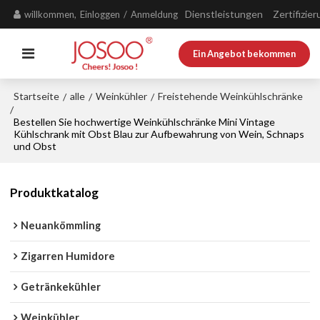
Dienstleistungen
Zertifizie
willkommen,
Einloggen
/
Anmeldung
Ein Angebot bekommen
Startseite
alle
Weinkühler
Freistehende Weinkühlschränke
/
/
/
/
Bestellen Sie hochwertige Weinkühlschränke Mini Vintage
Kühlschrank mit Obst Blau zur Aufbewahrung von Wein, Schnaps
und Obst
Produktkatalog
Neuankömmling
Zigarren Humidore
Getränkekühler
Weinkühler