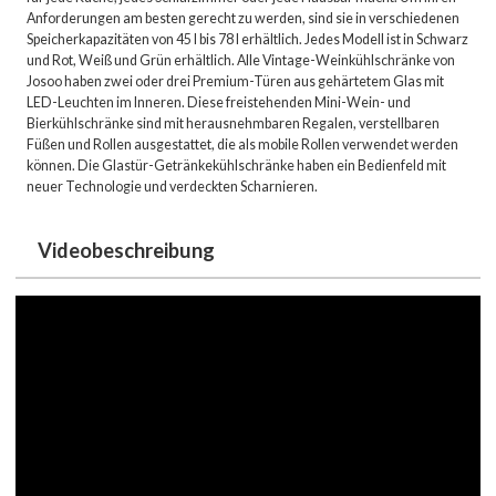
Anforderungen am besten gerecht zu werden, sind sie in verschiedenen
Speicherkapazitäten von 45 l bis 78 l erhältlich. Jedes Modell ist in Schwarz
und Rot, Weiß und Grün erhältlich. Alle Vintage-Weinkühlschränke von
Josoo haben zwei oder drei Premium-Türen aus gehärtetem Glas mit
LED-Leuchten im Inneren. Diese freistehenden Mini-Wein- und
Bierkühlschränke sind mit herausnehmbaren Regalen, verstellbaren
Füßen und Rollen ausgestattet, die als mobile Rollen verwendet werden
können. Die Glastür-Getränkekühlschränke haben ein Bedienfeld mit
neuer Technologie und verdeckten Scharnieren.
Videobeschreibung