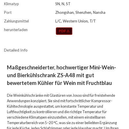
Klimatyp
SN, N, ST
Port
Zhongshan, Shenzhen, Nansha
Zahlungsmittel
L/C, Western Union, T/T
herunterladen
Detailed Info
Maßgeschneiderter, hochwertiger Mini-Wein-
und Bierkühlschrank ZS-A48 mit gut
bewertetem Kühler für Wein mit Fruchtblau
Die Weinkühlschränke mit Glastüren von Josoo sind für freistehende
Anwendungen konzipiert. Sie sind mit fortschrittlicher Kompressor-
Kühltechnologie ausgestattet, um konstante Temperatur und
Luftfeuchtigkeit zu kontrollieren und die richtige Temperatur für
verschiedene Klimatypen einzustellen, mit einem einstellbaren
Temperaturbereich von 5–20 °C, was sie zu einer beliebten Ergänzung
für jede Küche, jedes Schlafzimmer oder jede Hausbar macht. Um Ihren