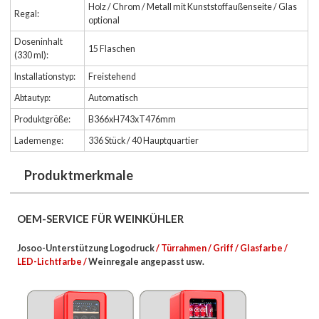
Holz / Chrom / Metall mit Kunststoffaußenseite / Glas
Regal:
optional
Doseninhalt
15 Flaschen
(330 ml):
Installationstyp:
Freistehend
Abtautyp:
Automatisch
Produktgröße:
B366xH743xT476mm
Lademenge:
336 Stück / 40 Hauptquartier
Produktmerkmale
OEM-SERVICE FÜR WEINKÜHLER
Josoo-Unterstützung Logodruck
/ Türrahmen / Griff / Glasfarbe /
LED-Lichtfarbe /
Weinregale
angepasst usw.