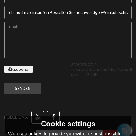
Unterstützt nur
.rar/.zip/.jpg/.png/.gif/.doc/.xls/.pdf,
Zubehör
maximal 20 MB
SENDEN
FOLGE UNS:
Cookie settings
We use cookies to provide you with the best possible
ABONNEMENT