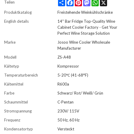
Share
Facebook
Pinterest
Mastodon
WhatsApp
X
Teilen
Produktkatalog
Freistehende Weinkühlschränke
English details
14'' Bar Fridge Top-Quality Wine
Cabinet Cooler Factory - Get Your
Perfect Wine Storage Solution
Marke
Josoo Wine Cooler Wholesale
Manufacturer
Modell
ZS-A48
Kältetyp
Kompressor
Temperaturbereich
5-20℃ (41-68°F)
Kältemittel
R600a
Farbe
Schwarz/ Rot/ Weiß/ Grün
Schaummittel
C-Pentan
Stromspannung
230V/ 115V
Frequenz
50 Hz, 60 Hz
Kondensatortyp
Versteckt