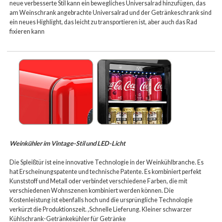
neue verbesserte Stil kann ein bewegliches Universalrad hinzufügen, das
am Weinschrank angebrachte Universalrad und der Getränkeschrank sind
ein neues Highlight, das leicht zu transportieren ist, aber auch das Rad
fixieren kann
Weinkühler im Vintage-Stil und LED-Licht
Die Spleißtür ist eine innovative Technologie in der Weinkühlbranche. Es
hat Erscheinungspatente und technische Patente. Es kombiniert perfekt
Kunststoff und Metall oder verbindet verschiedene Farben, die mit
verschiedenen Wohnszenen kombiniert werden können. Die
Kostenleistung ist ebenfalls hoch und die ursprüngliche Technologie
verkürzt die Produktionszeit. ,Schnelle Lieferung. Kleiner schwarzer
Kühlschrank-Getränkekühler für Getränke