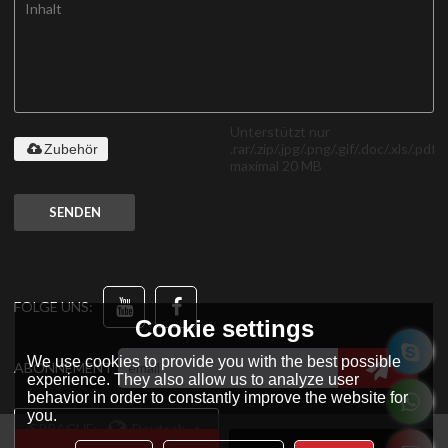
Unterstützt nur
.rar/.zip/.jpg/.png/.gif/.doc/.xls/.pdf,
Zubehör
maximal 20 MB
SENDEN
FOLGE UNS:
Cookie settings
We use cookies to provide you with the best possible
ABONNEMENT
experience. They also allow us to analyze user
behavior in order to constantly improve the website for
you.
SPRACHE:
Deutsch