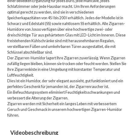
einer beliebten Ergänzung für jedes Büro, jede Mancave, jedes
Schlafzimmer oder jede Hausbar macht. Um Ihren Anforderungen
optimal gerecht zu werden, sind sie in verschiedenen
Speicherkapazitäten von 45 l bis 200 l erhältlich. Jedes der Modelle ist in
Schwarz und Edelstahl (SS) sowie nahtlosem SS erhältlich. Alle Zigarren-
Humidore von Josoo verfügen über eine hochwertige zwei- oder
dreischichtige Tür aus gehärtetem Glas mit LED-Licht im Inneren. Diese
freistehenden Kühlschränke sind mit herausnehmbaren Regalen,
verstellbaren Füßen und umkehrbaren Türen ausgestattet, die mit
Schlüssel abschließbar sind.
Der Zigarren-Humidor lagert Ihre Zigarren zuverlässig. Wenn Zigarren
zufällig liegen bleiben, können sie trocken oder feucht werden. Stellen Sie
Ihre Zigarrenkiste in eine Umgebung mit konstanter Temperatur und
Luftfeuchtigkeit.
Dies ist ein Humidor, der sehr elegant aussieht, gut funktioniert und ein
perfektes Geschenk für jemanden ist, der Zigarrenraucher ist.
Ein Befeuchtungssystem eliminiert Feuchtigkeitsschwankungen und
verbessert die Alterung der Zigarren.
Zigarren werden mit Sicherheit ein langes Leben mit verbessertem
Geruch und Geschmack in unserem hochwertigen Zigarren-Humidor
führen.
Videobeschreibung