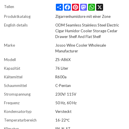
Share
Facebook
Pinterest
Mastodon
WhatsApp
X
Teilen
Produktkatalog
Zigarrenhumidore mit einer Zone
English details
ODM Seamless Stainless Steel Electric
Cigar Humidor Cooler Storage Cedar
Drawer Shelf And Flat Shelf
Marke
Josoo Wine Cooler Wholesale
Manufacturer
Modell
ZS-A86X
Kapazität
76 Liter
Kältemittel
R600a
Schaummittel
C-Pentan
Stromspannung
230V/ 115V
Frequenz
50 Hz, 60 Hz
Kondensatortyp
Versteckt
Temperaturbereich
16-22℃
Klimatyp
SN, N, ST