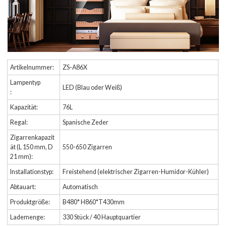
Artikelnummer:
ZS-A86X
Lampentyp
LED (Blau oder Weiß)
:
Kapazität:
76L
Regal:
Spanische Zeder
Zigarrenkapazit
ät (L 150 mm, D
550-650 Zigarren
21 mm):
Installationstyp:
Freistehend (elektrischer Zigarren-Humidor-Kühler)
Abtauart:
Automatisch
Produktgröße:
B480* H860*T430mm
Lademenge:
330 Stück / 40 Hauptquartier