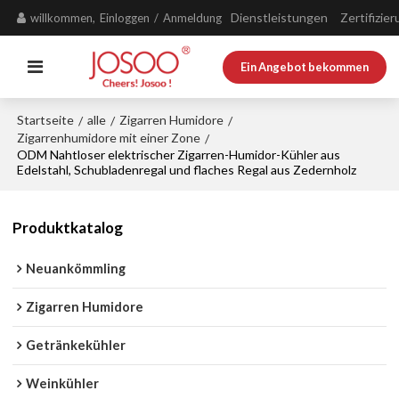
Dienstleistungen
Zertifizie
willkommen,
Einloggen
/
Anmeldung
Ein Angebot bekommen
Startseite
alle
Zigarren Humidore
/
/
/
Zigarrenhumidore mit einer Zone
/
ODM Nahtloser elektrischer Zigarren-Humidor-Kühler aus
Edelstahl, Schubladenregal und flaches Regal aus Zedernholz
Produktkatalog
Neuankömmling
Zigarren Humidore
Getränkekühler
Weinkühler