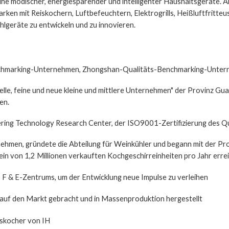
ihe modischer, energiesparender und intelligenter Haushaltsgeräte. A
rken mit Reiskochern, Luftbefeuchtern, Elektrogrills, Heißluftfritte
geräte zu entwickeln und zu innovieren.
nchmarking-Unternehmen, Zhongshan-Qualitäts-Benchmarking-Unte
ezielle, feine und neue kleine und mittlere Unternehmen" der Provinz
en.
ering Technology Research Center, der ISO9001-Zertifizierung des 
hmen, gründete die Abteilung für Weinkühler und begann mit der Pro
in von 1,2 Millionen verkauften Kochgeschirreinheiten pro Jahr errei
O F & E-Zentrums, um der Entwicklung neue Impulse zu verleihen
auf den Markt gebracht und in Massenproduktion hergestellt
eiskocher von IH