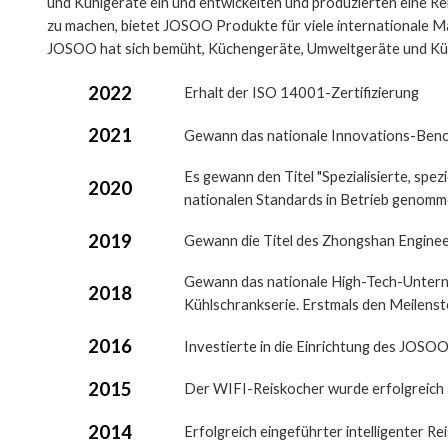
und Kühlgeräte ein und entwickelten und produzierten eine Re
zu machen, bietet JOSOO Produkte für viele internationale Ma
JOSOO hat sich bemüht, Küchengeräte, Umweltgeräte und Kühl
2022
Erhalt der ISO 14001-Zertifizierung
2021
Gewann das nationale Innovations-Be
Es gewann den Titel "Spezialisierte, sp
2020
nationalen Standards in Betrieb genomm
2019
Gewann die Titel des Zhongshan Engine
Gewann das nationale High-Tech-Unterne
2018
Kühlschrankserie. Erstmals den Meilenste
2016
Investierte in die Einrichtung des JOSO
2015
Der WIFI-Reiskocher wurde erfolgreich 
2014
Erfolgreich eingeführter intelligenter R