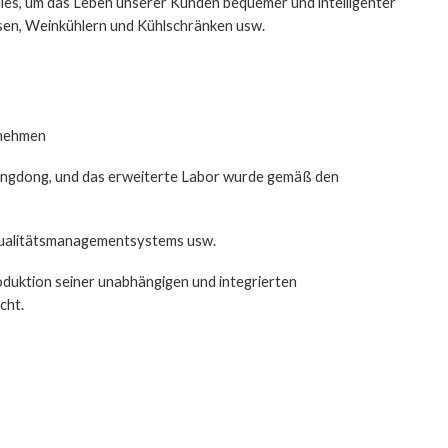
lles, um das Leben unserer Kunden bequemer und intelligenter
usen, Weinkühlern und Kühlschränken usw.
rnehmen
 Guangdong, und das erweiterte Labor wurde gemäß den
Qualitätsmanagementsystems usw.
duktion seiner unabhängigen und integrierten
cht.