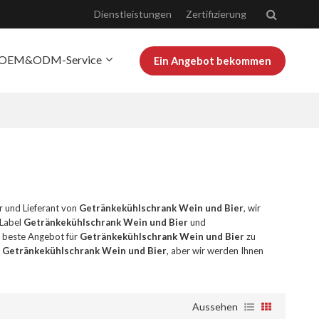
Dienstleistungen
Zertifizierung
OEM&ODM-Service
Ein Angebot bekommen
r Josoo
Bloggen
er und Lieferant von
Getränkekühlschrank Wein und Bier
, wir
 Label
Getränkekühlschrank Wein und Bier
und
as beste Angebot für
Getränkekühlschrank Wein und Bier
zu
n
Getränkekühlschrank Wein und Bier
, aber wir werden Ihnen
Aussehen