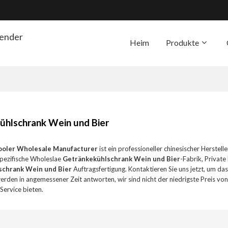
render
Heim
Produkte
Die Unterstützung
Übe
ühlschrank Wein und Bier
ooler Wholesale Manufacturer
ist ein professioneller chinesischer Herstell
pezifische Wholeslae
Getränkekühlschrank Wein und Bier
-Fabrik, Private
schrank Wein und Bier
Auftragsfertigung. Kontaktieren Sie uns jetzt, um d
 werden in angemessener Zeit antworten, wir sind nicht der niedrigste Preis vo
Service bieten.