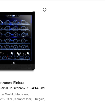
Einzonen-Einbau-
ler-Kühlschrank ZS-A145 mit
und Vollglastür
ter Weinkühlschrank,
: 5-20℃, Kompressor, 5 Regale,
htung, Glastür und Edelstahlgriff