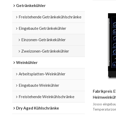
Getränkekühler
Freistehende Getränkekühlschränke
Eingebaute Getränkekühler
Einzonen-Getränkekühler
Zweizonen-Getränkekühler
Weinkühler
Arbeitsplatten-Weinkühler
Eingebaute Weinkühler
Fabrikpreis 
Freistehende Weinkühlschränke
Heimweinküh
Drahtgestell 
Josoo eingebau
Dry Aged Kühlschränke
Temperaturzone
LED-Innenbeleuc