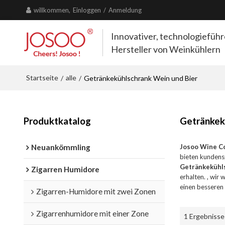
willkommen,
Einloggen
/
Anmeldung
Innovativer, technologiefüh
Hersteller von Weinkühlern
Startseite
alle
/
/
Getränkekühlschrank Wein und Bier
Produktkatalog
Getränkek
Neuankömmling
Josoo Wine C
bieten kundens
Getränkekühl
Zigarren Humidore
erhalten. , wir
einen besseren 
Zigarren-Humidore mit zwei Zonen
Zigarrenhumidore mit einer Zone
1 Ergebnisse