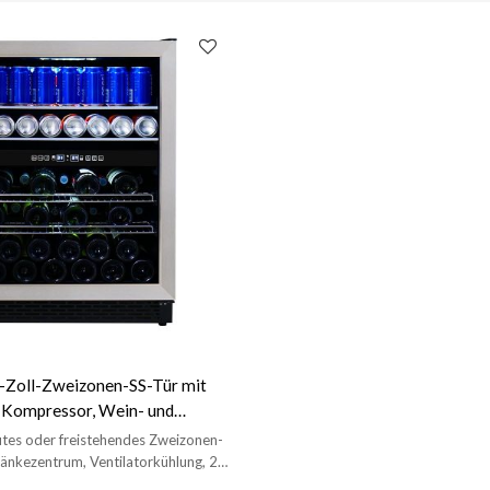
4-Zoll-Zweizonen-SS-Tür mit
 Kompressor, Wein- und
lschrank ZS-B145 mit
tes oder freistehendes Zweizonen-
romregal
änkezentrum, Ventilatorkühlung, 2
ränkeregale, 2 Glasregale