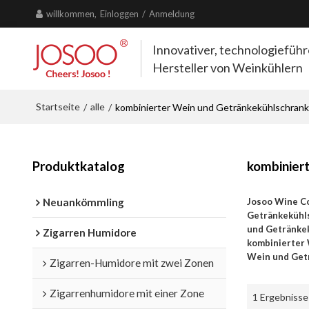
willkommen,
Einloggen
/
Anmeldung
Innovativer, technologiefüh
Hersteller von Weinkühlern
Startseite
alle
/
/
kombinierter Wein und Getränkekühlschrank
Produktkatalog
kombinier
Neuankömmling
Josoo Wine C
Getränkekühl
und Getränke
Zigarren Humidore
kombinierter
Wein und Get
Zigarren-Humidore mit zwei Zonen
Zigarrenhumidore mit einer Zone
1 Ergebnisse