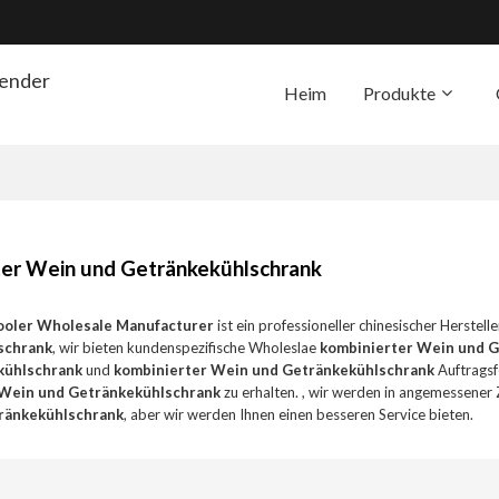
render
Heim
Produkte
Die Unterstützung
Übe
ter Wein und Getränkekühlschrank
ooler Wholesale Manufacturer
ist ein professioneller chinesischer Herstell
schrank
, wir bieten kundenspezifische Wholeslae
kombinierter Wein und 
kühlschrank
und
kombinierter Wein und Getränkekühlschrank
Auftragsf
 Wein und Getränkekühlschrank
zu erhalten. , wir werden in angemessener Z
ränkekühlschrank
, aber wir werden Ihnen einen besseren Service bieten.