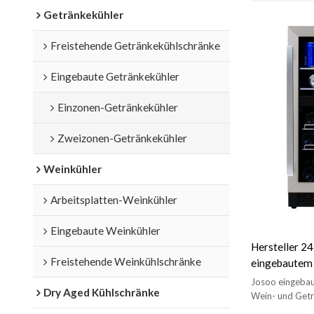
Getränkekühler
Freistehende Getränkekühlschränke
Eingebaute Getränkekühler
Einzonen-Getränkekühler
Zweizonen-Getränkekühler
Weinkühler
Arbeitsplatten-Weinkühler
Eingebaute Weinkühler
Hersteller 2
Freistehende Weinkühlschränke
eingebautem
Getränkeküh
Josoo eingebau
Dry Aged Kühlschränke
Getränke-Ch
Wein- und Getr
verchromte Get