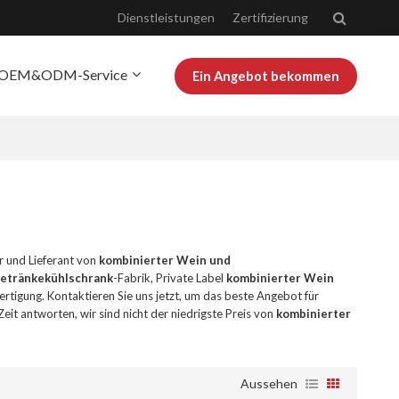
Dienstleistungen
Zertifizierung
OEM&ODM-Service
Ein Angebot bekommen
r Josoo
Bloggen
er und Lieferant von
kombinierter Wein und
Getränkekühlschrank
-Fabrik, Private Label
kombinierter Wein
ertigung. Kontaktieren Sie uns jetzt, um das beste Angebot für
eit antworten, wir sind nicht der niedrigste Preis von
kombinierter
Aussehen