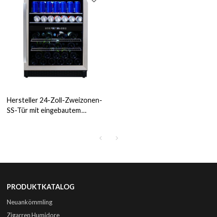
Hersteller 24-Zoll-Zweizonen-
SS-Tür mit eingebautem
Kompressor, Wein- und
Getränkekühlschrank ZS-B145
mit Getränke-Chromregal
PRODUKTKATALOG
Neuankömmling
Zigarren Humidore