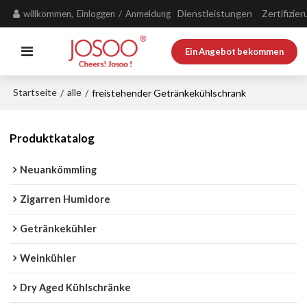
Dienstleistungen
Zertifizie
willkommen,
Einloggen
/
Anmeldung
Ein Angebot bekommen
Startseite
alle
/
/
freistehender Getränkekühlschrank
Produktkatalog
Neuankömmling
Zigarren Humidore
Getränkekühler
Weinkühler
Dry Aged Kühlschränke