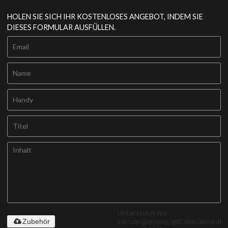
HOLEN SIE SICH IHR KOSTENLOSES ANGEBOT, INDEM SIE
DIESES FORMULAR AUSFÜLLEN.
Unterstützt nur
.rar/.zip/.jpg/.png/.gif/.doc/.xls/.pdf,
Zubehör