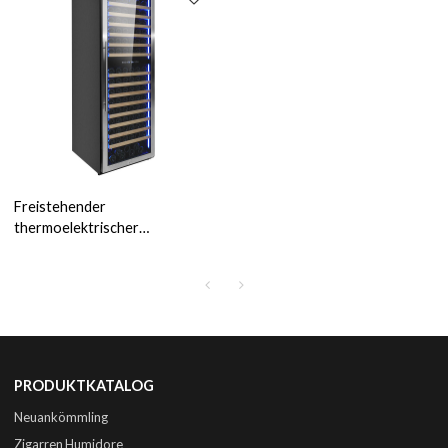
Freistehender
thermoelektrischer
Weinkühler mit zwei Zonen im
Großhandel ZS-B459 mit
blauem LED-Licht und
nahtloser SS-Tür
PRODUKTKATALOG
Neuankömmling
Zigarren Humidore