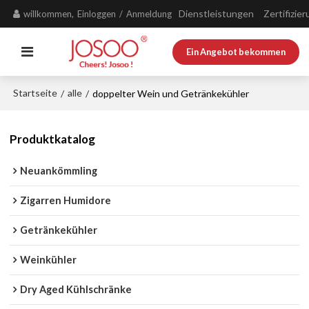
Dienstleistungen
Zertifizie
willkommen,
Einloggen
/
Anmeldung
Ein Angebot bekommen
Startseite
alle
/
/
doppelter Wein und Getränkekühler
Produktkatalog
Neuankömmling
Zigarren Humidore
Getränkekühler
Weinkühler
Dry Aged Kühlschränke