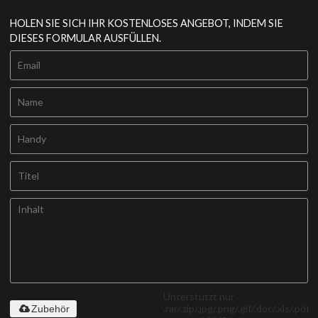
HOLEN SIE SICH IHR KOSTENLOSES ANGEBOT, INDEM SIE
DIESES FORMULAR AUSFÜLLEN.
Unterstützt nur
.rar/.zip/.jpg/.png/.gif/.doc/.xls/.pdf,
Zubehör