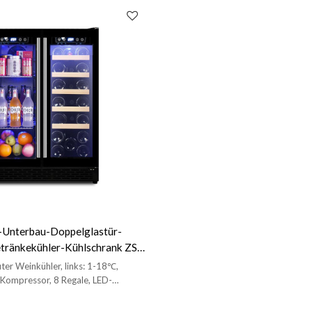
-Unterbau-Doppelglastür-
tränkekühler-Kühlschrank ZS-
ränkeaufbewahrung mit Griff
ter Weinkühler, links: 1-18℃,
ell SS
 Kompressor, 8 Regale, LED-
g, Vollglastür und Edelstahlgriff