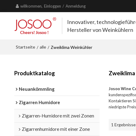
willkommen,
Einloggen
/
Anmeldung
Innovativer, technologiefüh
Hersteller von Weinkühlern
Startseite
alle
/
/
Zweiklima Weinkühler
Produktkatalog
Zweiklima
Neuankömmling
Josoo Wine C
kundenspezifis
Kontaktieren Si
Zigarren Humidore
niedrigste Prei
Zigarren-Humidore mit zwei Zonen
1 Ergebnisse
Zigarrenhumidore mit einer Zone