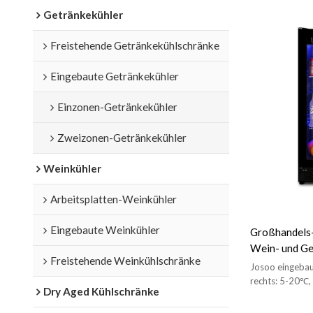
Getränkekühler
Freistehende Getränkekühlschränke
Eingebaute Getränkekühler
Einzonen-Getränkekühler
Zweizonen-Getränkekühler
Weinkühler
Arbeitsplatten-Weinkühler
Eingebaute Weinkühler
Großhandels
Wein- und Ge
Freistehende Weinkühlschränke
B120 für Get
Josoo eingebau
aus Drahtgest
rechts: 5-20℃,
Dry Aged Kühlschränke
Innenbeleuchtun