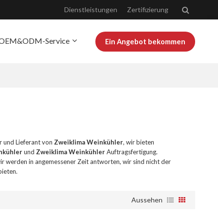
Dienstleistungen
Zertifizierung
OEM&ODM-Service
Ein Angebot bekommen
r Josoo
Bloggen
er und Lieferant von
Zweiklima Weinkühler
, wir bieten
nkühler
und
Zweiklima Weinkühler
Auftragsfertigung.
wir werden in angemessener Zeit antworten, wir sind nicht der
bieten.
Aussehen