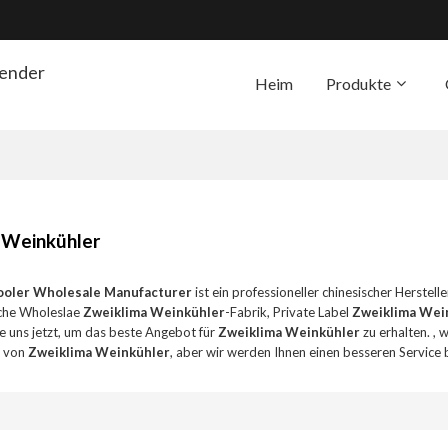
render
Heim
Produkte
Die Unterstützung
Übe
 Weinkühler
ooler Wholesale Manufacturer
ist ein professioneller chinesischer Herstell
che Wholeslae
Zweiklima Weinkühler
-Fabrik, Private Label
Zweiklima Wei
e uns jetzt, um das beste Angebot für
Zweiklima Weinkühler
zu erhalten. , 
s von
Zweiklima Weinkühler
, aber wir werden Ihnen einen besseren Service 