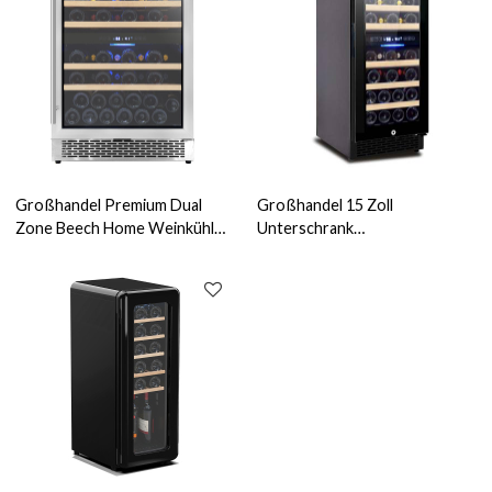
Großhandel Premium Dual
Großhandel 15 Zoll
Zone Beech Home Weinkühler
Unterschrank
ZS-B150 für Weinkühlschrank
Weinkühlschränke ZS-B88 zur
mit SS-Tür
Aufbewahrung von 31
Flaschen Weinkühler mit
Buchenholzregal und
Vollglastür