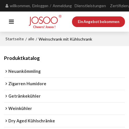
Dienstleistungen
Zertifizie
willkommen,
Einloggen
/
Anmeldung
Ein Angebot bekommen
Startseite
alle
/
/
Weinschrank mit Kühlschrank
Produktkatalog
Neuankömmling
Zigarren Humidore
Getränkekühler
Weinkühler
Dry Aged Kühlschränke