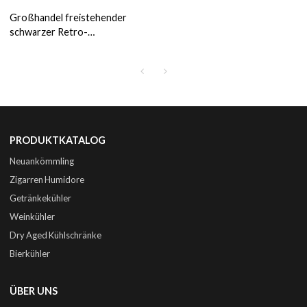
Großhandel freistehender
schwarzer Retro-
Kompressor-Weinkühler ZS-
A58 für die Weinlagerung mit
Buchenholzregal
PRODUKTKATALOG
Neuankömmling
Zigarren Humidore
Getränkekühler
Weinkühler
Dry Aged Kühlschränke
Bierkühler
ÜBER UNS