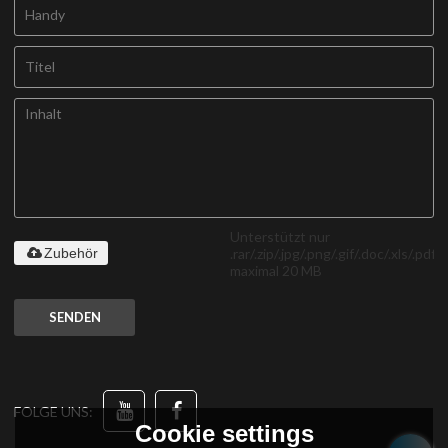
Unterstützt nur
.rar/.zip/.jpg/.png/.gif/.doc/.xls/.pdf,
Zubehör
maximal 20 MB
SENDEN
FOLGE UNS:
Cookie settings