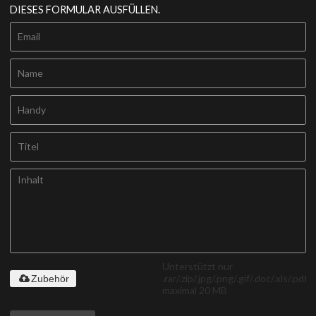
DIESES FORMULAR AUSFÜLLEN.
Unterstützt nur
.rar/.zip/.jpg/.png/.gif/.doc/.xls/.pdf,
Zubehör
maximal 20 MB