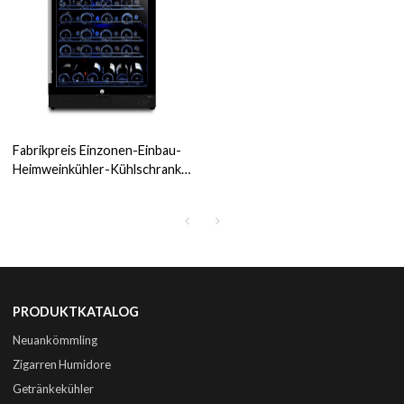
Fabrikpreis Einzonen-Einbau-
Heimweinkühler-Kühlschrank
ZS-A145 mit Drahtgestell und
Vollglastür
PRODUKTKATALOG
Neuankömmling
Zigarren Humidore
Getränkekühler