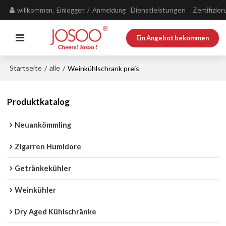
Dienstleistungen
Zertifizie
willkommen,
Einloggen
/
Anmeldung
Ein Angebot bekommen
Startseite
alle
/
/
Weinkühlschrank preis
Produktkatalog
Neuankömmling
Zigarren Humidore
Getränkekühler
Weinkühler
Dry Aged Kühlschränke