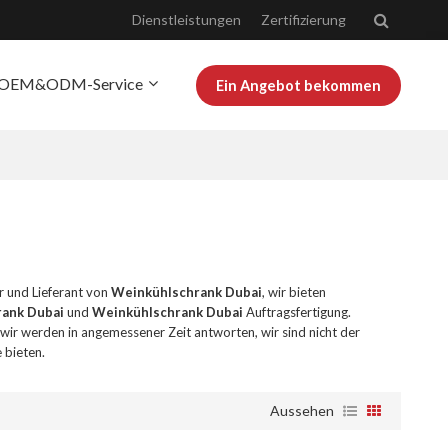
Dienstleistungen
Zertifizierung
OEM&ODM-Service
Ein Angebot bekommen
r Josoo
Bloggen
er und Lieferant von
Weinkühlschrank Dubai
, wir bieten
ank Dubai
und
Weinkühlschrank Dubai
Auftragsfertigung.
, wir werden in angemessener Zeit antworten, wir sind nicht der
 bieten.
Aussehen