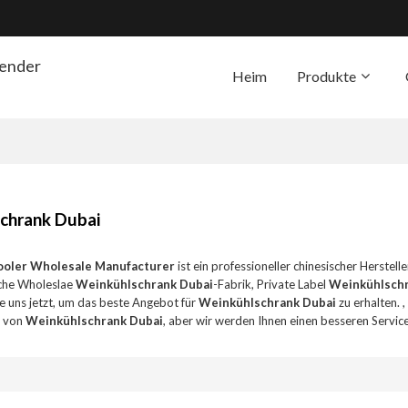
render
Heim
Produkte
Die Unterstützung
Übe
chrank Dubai
ooler Wholesale Manufacturer
ist ein professioneller chinesischer Herstell
che Wholeslae
Weinkühlschrank Dubai
-Fabrik, Private Label
Weinkühlschr
e uns jetzt, um das beste Angebot für
Weinkühlschrank Dubai
zu erhalten. 
s von
Weinkühlschrank Dubai
, aber wir werden Ihnen einen besseren Service