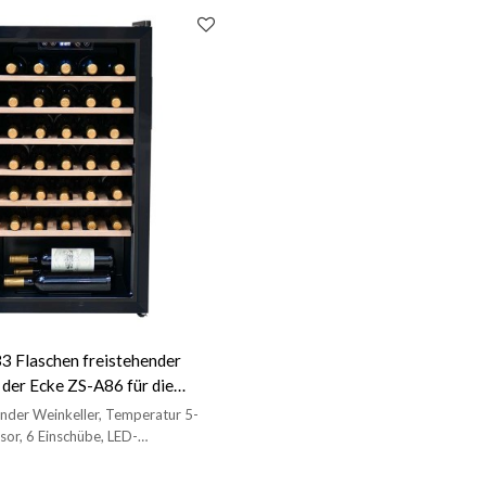
3 Flaschen freistehender
 der Ecke ZS-A86 für die
 mit Buchenholzregal und
ender Weinkeller, Temperatur 5-
or, 6 Einschübe, LED-
g, Vollglastür, versenkbarer Griff