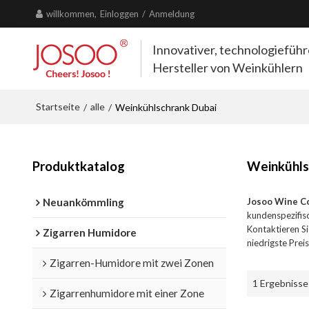
willkommen,
Einloggen
/
Anmeldung
Innovativer, technologiefüh
Hersteller von Weinkühlern
Startseite
alle
/
/
Weinkühlschrank Dubai
Produktkatalog
Weinkühls
Neuankömmling
Josoo Wine C
kundenspezifis
Kontaktieren Si
Zigarren Humidore
niedrigste Prei
Zigarren-Humidore mit zwei Zonen
1 Ergebnisse
Zigarrenhumidore mit einer Zone