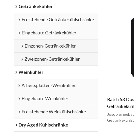
Getränkekühler
Freistehende Getränkekühlschränke
Eingebaute Getränkekühler
Einzonen-Getränkekühler
Zweizonen-Getränkekühler
Weinkühler
Arbeitsplatten-Weinkühler
Eingebaute Weinkühler
Batch 53 Do
Getränkeküh
Freistehende Weinkühlschränke
für die Getr
Josoo eingebau
Drahtregal-S
Getränkekühlsc
Dry Aged Kühlschränke
Getränkekühlsc
Verkauf in Eur