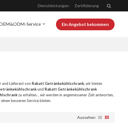
Dienstleistungen
Zertifizierung
OEM&ODM-Service
Ein Angebot bekommen
r Josoo
Bloggen
er und Lieferant von
Rabatt Getränkekühlschrank
, wir bieten
Getränkekühlschrank
und
Rabatt Getränkekühlschrank
hlschrank
zu erhalten. , wir werden in angemessener Zeit antworten,
 einen besseren Service bieten.
Aussehen