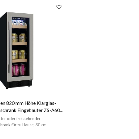
sen 820 mm Höhe Klarglas-
lschrank Eingebauter ZS-A60Y
änkeaufbewahrung mit
ter oder freistehender
S-Tür
hrank für zu Hause, 30 cm
hrank, 820 mm Höhe, heißer
opa