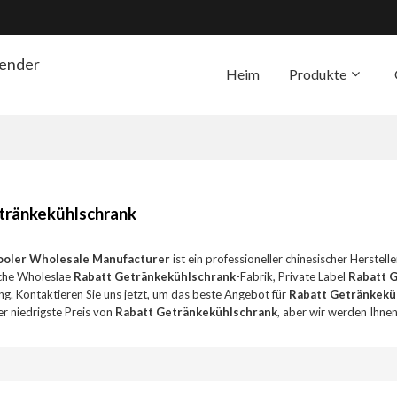
render
Heim
Produkte
Die Unterstützung
Übe
tränkekühlschrank
ooler Wholesale Manufacturer
ist ein professioneller chinesischer Herstell
che Wholeslae
Rabatt Getränkekühlschrank
-Fabrik, Private Label
Rabatt 
ng. Kontaktieren Sie uns jetzt, um das beste Angebot für
Rabatt Getränkekü
der niedrigste Preis von
Rabatt Getränkekühlschrank
, aber wir werden Ihnen