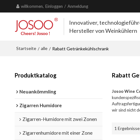
willkommen,
Einloggen
/
Anmeldung
Innovativer, technologiefüh
Hersteller von Weinkühlern
Startseite
alle
/
/
Rabatt Getränkekühlschrank
Produktkatalog
Rabatt Ge
Neuankömmling
Josoo Wine C
kundenspezifis
Auftragsfertigu
Zigarren Humidore
wir sind nicht 
Zigarren-Humidore mit zwei Zonen
1 Ergebnisse
Zigarrenhumidore mit einer Zone