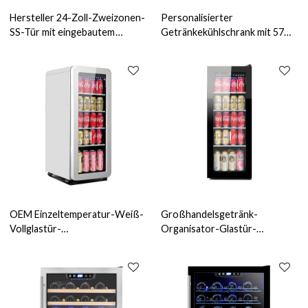
Hersteller 24-Zoll-Zweizonen-
Personalisierter
SS-Tür mit eingebautem
Getränkekühlschrank mit 57
Kompressor, Wein- und
Dosen, 820 mm Höhe,
Getränkekühlschrank ZS-B145
eingebauter ZS-A60Y für die
mit Getränke-Chromregal
Getränkeaufbewahrung mit 5
Drahtregalen aus SS-Tür
OEM Einzeltemperatur-Weiß-
Großhandelsgetränk-
Vollglastür-
Organisator-Glastür-
Getränkekühlschrank-
Getränkekühlschrank Sub Zero
Fabrikanzeige Wein ZS-A58Y
Avallon Weinkühler Frigidaire
mit Riemenscheiben
für alkoholfreies Getränk ZS-
A55Y