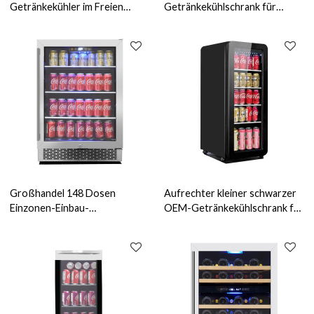
Getränkekühler im Freien
Getränkekühlschrank für
hoher Getränkekühlschrank
Getränke ZS-A58Y
Weingetränkekühlschrank zum
Champagneraufbewahrung mit
Trinken von Wein ZS-A58Y mit
Lenkrollen
Glasregal
Großhandel 148 Dosen
Aufrechter kleiner schwarzer
Einzonen-Einbau-
OEM-Getränkekühlschrank für
Getränkekühler-Maschinen
Getränkekühlschrank im Freien
ZS-A150Y
ZS-A58Y mit Lenkrollen
Aufbewahrungskühlschrank
für Getränke mit Glasregal und
SS-Tür