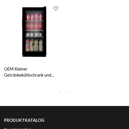
Mittelschrank für Getränk ZS-
Getränkeschrank Glasregal-
A58Y
Rack-Kühlschrank ZS-A48Y für
die Weinlagerung
OEM Kleiner
Getränkekühlschrank und
Weinkühler 14 Coca-Cola 23-
Quart-Getränkekühlschrank
für Getränkeaufbewahrung
Glasregal ZS-A45Y
PRODUKTKATALOG