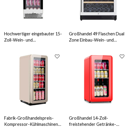
Hochwertiger eingebauter 15-
Großhandel 49 Flaschen Dual
Zoll-Wein- und
Zone Einbau-Wein- und
Getränkekühler ZS-A88Y für
Getränkekühlschrank ZS-B145
Wohnzimmer, leise
für die Weinlagerung mit
Aufbewahrung von Getränken
Buchenholzregal und SS-Tür
mit Chromregal
und Schloss
Fabrik-Großhandelspreis-
Großhandel 14-Zoll-
Kompressor-Kühlmaschinen-
freistehender Getränke-
Glastür-Getränkekühler-
Center-Kühlschrank