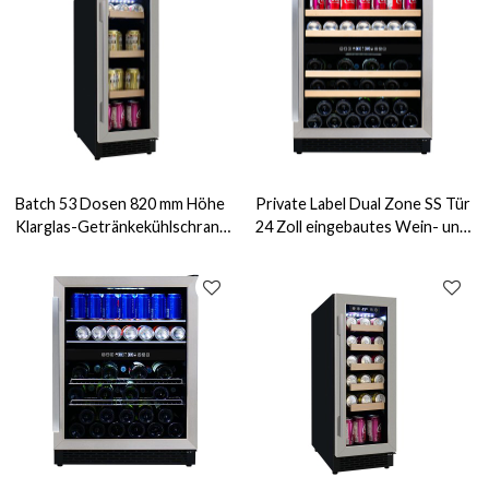
Batch 53 Dosen 820 mm Höhe
Private Label Dual Zone SS Tür
Klarglas-Getränkekühlschrank
24 Zoll eingebautes Wein- und
Eingebauter ZS-A60Y für die
Getränkezentrum ZS-B145 mit
Getränkeaufbewahrung mit
Getränkeregal und Holzleiste
Drahtregal-SS-Tür