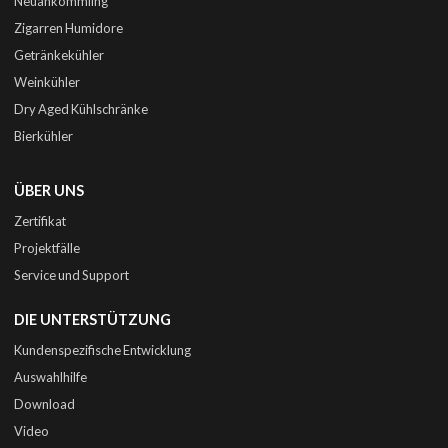
Neuankömmling
Zigarren Humidore
Getränkekühler
Weinkühler
Dry Aged Kühlschränke
Bierkühler
ÜBER UNS
Zertifikat
Projektfälle
Service und Support
DIE UNTERSTÜTZUNG
Kundenspezifische Entwicklung
Auswahlhilfe
Download
Video