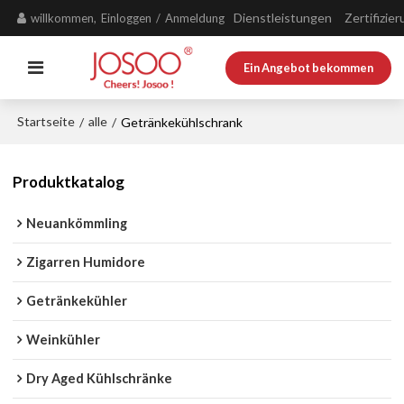
Dienstleistungen
Zertifizie
willkommen,
Einloggen
/
Anmeldung
Ein Angebot bekommen
Startseite
alle
/
/
Getränkekühlschrank
Produktkatalog
Neuankömmling
Zigarren Humidore
Getränkekühler
Weinkühler
Dry Aged Kühlschränke