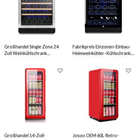
Großhandel Single Zone 24
Fabrikpreis Einzonen-Einbau-
Zoll Weinkühlschrank
Heimweinkühler-Kühlschrank
Undercounter ZS-A145 für
ZS-A145 mit Drahtgestell und
Weinlagerkühler mit
Vollglastür
Buchenholzregal und SS-Tür
Großhandel 14-Zoll-
Josoo OEM 60L Retro-