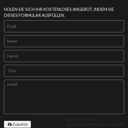
HOLEN SIE SICH IHR KOSTENLOSES ANGEBOT, INDEM SIE
DIESES FORMULAR AUSFÜLLEN.
Unterstützt nur
.rar/.zip/.jpg/.png/.gif/.doc/.xls/.pdf,
Zubehör