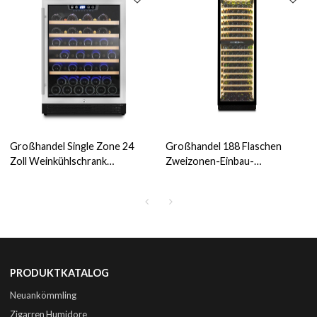
Großhandel Single Zone 24
Großhandel 188 Flaschen
Zoll Weinkühlschrank
Zweizonen-Einbau-
Undercounter ZS-A145 für
Weinkühlschrank ZS-B450 für
Weinlagerkühler mit
Weinlagerkühler mit
Buchenholzregal und SS-Tür
vollständiger schwarzer
Glastür
PRODUKTKATALOG
Neuankömmling
Zigarren Humidore