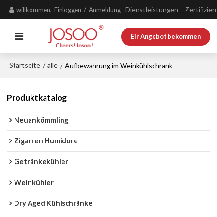
Dienstleistungen
Zertifizie
willkommen,
Einloggen
/
Anmeldung
Ein Angebot bekommen
Startseite
alle
/
/
Aufbewahrung im Weinkühlschrank
Produktkatalog
Neuankömmling
Zigarren Humidore
Getränkekühler
Weinkühler
Dry Aged Kühlschränke