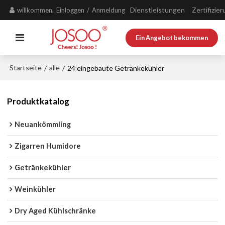
Dienstleistungen
Zertifizie
willkommen,
Einloggen
/
Anmeldung
Ein Angebot bekommen
Startseite
alle
/
/
24 eingebaute Getränkekühler
Produktkatalog
Neuankömmling
Zigarren Humidore
Getränkekühler
Weinkühler
Dry Aged Kühlschränke