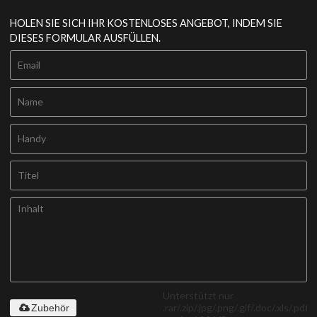
HOLEN SIE SICH IHR KOSTENLOSES ANGEBOT, INDEM SIE
DIESES FORMULAR AUSFÜLLEN.
Unterstützt nur
.rar/.zip/.jpg/.png/.gif/.doc/.xls/.pdf,
Zubehör