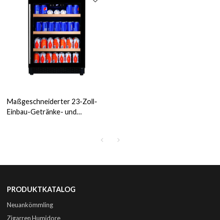
Maßgeschneiderter 23-Zoll-
Einbau-Getränke- und
Weinkühler ZS-A145Y mit 148
Dosen für die Getränke- und
Weinlagerung mit
Getränkeregal und Holzleiste
und Vollglastür
PRODUKTKATALOG
Neuankömmling
Zigarren Humidore