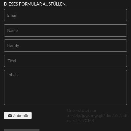
DIESES FORMULAR AUSFÜLLEN.
Unterstützt nur
.rar/.zip/.jpg/.png/.gif/.doc/.xls/.pdf,
Zubehör
maximal 20 MB