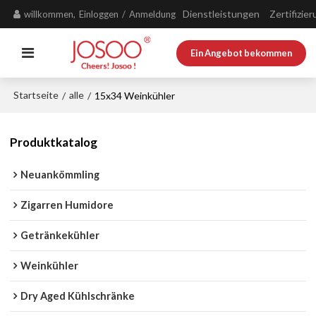
Dienstleistungen
Zertifizie
willkommen,
Einloggen
/
Anmeldung
Ein Angebot bekommen
Startseite
alle
/
/
15x34 Weinkühler
Produktkatalog
Neuankömmling
Zigarren Humidore
Getränkekühler
Weinkühler
Dry Aged Kühlschränke