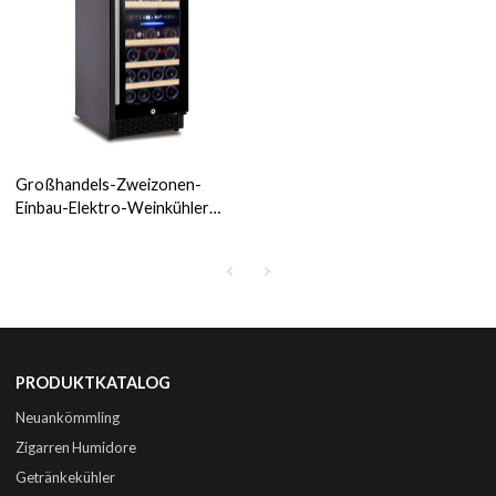
Großhandels-Zweizonen-
Einbau-Elektro-Weinkühler
ZS-B88 für 15-Zoll-Breite
unter Schrank mit
Buchenregal-Glastür und SS-
Griff
PRODUKTKATALOG
Neuankömmling
Zigarren Humidore
Getränkekühler